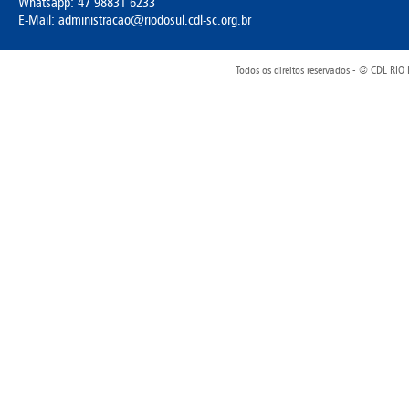
Whatsapp:
47 98831 6233
E-Mail: administracao@riodosul.cdl-sc.org.br
Todos os direitos reservados - © CDL R