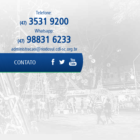
Telefone:
3531 9200
(47)
Whatsapp:
98831 6233
(47)
administracao@riodosul.cdl-sc.org.br
CONTATO