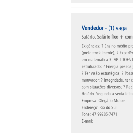
Vendedor
- (1) vaga
Salário:
Salário fixo + com
Exigências: ? Ensino médio pr
(preferencialmente); ? Experi
em matemática 3. APTIDOES ES
estruturado; ? Energia pessoal
? Ter visão estratégica; ? Pos
motivador; ? Integridade, ter
com situações diversos; ? Raci
Horário: Segunda a sexta feir
Empresa: Olegário Motors
Endereço: Rio do Sul
Fone: 47 99285-7471
E-mail: