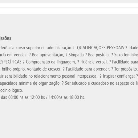
issões
eferência curso superior de administração 2. QUALIFICAÇOES PESSOAIS ? Idade
ência em vendas; ? Boa apresentação; ? Simpatia ? Boa postura. ? Sexo feminin
PECÍFICAS ? Compreensão da linguagem; ? Fluência verbal; ? Facilidade para 
, brilho próprio, vontade de crescer; ? Facilidade para aprender; ? Ter propó
suir sensibilidade no relacionamento pessoal interpessoal; ? Inspirar confiança;
 capacidade mínima de organização; ? Ser educado e cuidadoso no aspecto de lim
ocínio lógico.
a das 08:00 hs as 12:00 hs / 14:00hs as 18:00 hs.