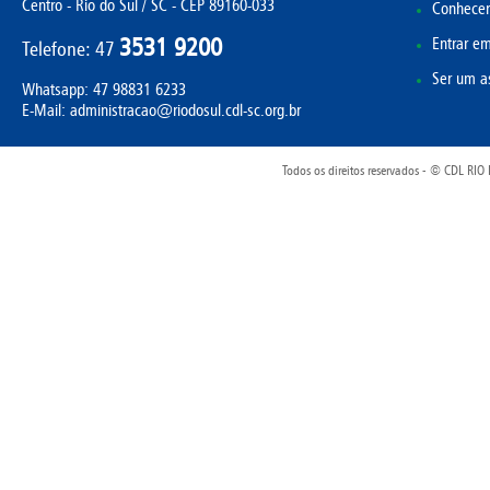
Centro - Rio do Sul / SC - CEP 89160-033
Conhecer 
3531 9200
Entrar em
Telefone: 47
Ser um a
Whatsapp:
47 98831 6233
E-Mail: administracao@riodosul.cdl-sc.org.br
Todos os direitos reservados - © CDL R